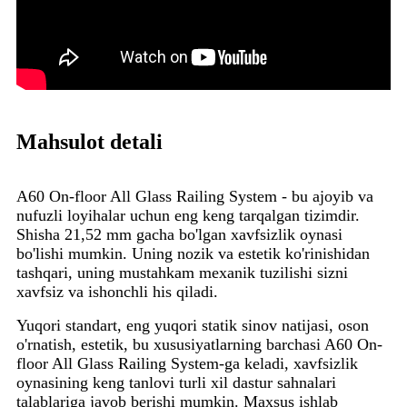
Mahsulot detali
A60 On-floor All Glass Railing System - bu ajoyib va ​​
nufuzli loyihalar uchun eng keng tarqalgan tizimdir.
Shisha 21,52 mm gacha bo'lgan xavfsizlik oynasi
bo'lishi mumkin. Uning nozik va estetik ko'rinishidan
tashqari, uning mustahkam mexanik tuzilishi sizni
xavfsiz va ishonchli his qiladi.
Yuqori standart, eng yuqori statik sinov natijasi, oson
o'rnatish, estetik, bu xususiyatlarning barchasi A60 On-
floor All Glass Railing System-ga keladi, xavfsizlik
oynasining keng tanlovi turli xil dastur sahnalari
talablariga javob berishi mumkin. Maxsus ishlab