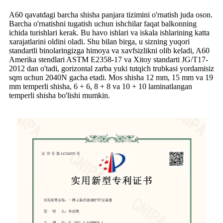
A60 qavatdagi barcha shisha panjara tizimini o'rnatish juda oson.
Barcha o'rnatishni tugatish uchun ishchilar faqat balkonning
ichida turishlari kerak. Bu havo ishlari va iskala ishlarining katta
xarajatlarini oldini oladi. Shu bilan birga, u sizning yuqori
standartli binolaringizga himoya va xavfsizlikni olib keladi, A60
Amerika stendlari ASTM E2358-17 va Xitoy standarti JG/T17-
2012 dan o'tadi, gorizontal zarba yuki tutqich trubkasi yordamisiz
sqm uchun 2040N gacha etadi. Mos shisha 12 mm, 15 mm va 19
mm temperli shisha, 6 + 6, 8 + 8 va 10 + 10 laminatlangan
temperli shisha bo'lishi mumkin.