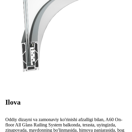
Ilova
Oddiy dizayni va zamonaviy ko'rinishi afzalligi bilan, A60 On-
floor All Glass Railing System balkonda, terasta, uyingizda,
zinapoyada, maydonning bo'linmasida, himoya panjarasida, bog