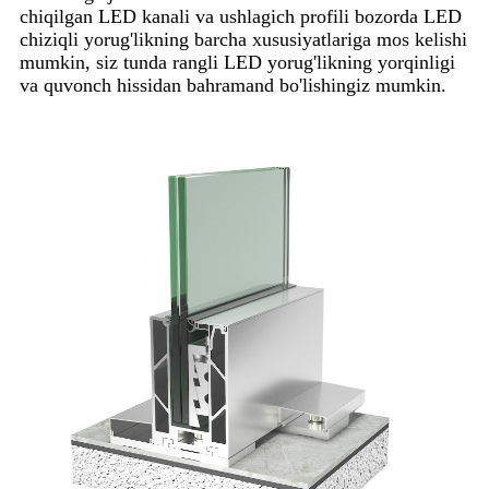
chiqilgan LED kanali va ushlagich profili bozorda LED
chiziqli yorug'likning barcha xususiyatlariga mos kelishi
mumkin, siz tunda rangli LED yorug'likning yorqinligi
va quvonch hissidan bahramand bo'lishingiz mumkin.