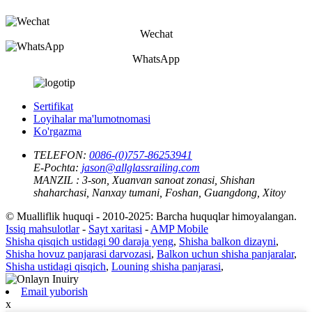
Wechat
WhatsApp
Sertifikat
Loyihalar ma'lumotnomasi
Ko'rgazma
TELEFON:
0086-(0)757-86253941
E-Pochta:
jason@allglassrailing.com
MANZIL :
3-son, Xuanvan sanoat zonasi, Shishan
shaharchasi, Nanxay tumani, Foshan, Guangdong, Xitoy
© Mualliflik huquqi - 2010-2025: Barcha huquqlar himoyalangan.
Issiq mahsulotlar
-
Sayt xaritasi
-
AMP Mobile
Shisha qisqich ustidagi 90 daraja yeng
,
Shisha balkon dizayni
,
Shisha hovuz panjarasi darvozasi
,
Balkon uchun shisha panjaralar
,
Shisha ustidagi qisqich
,
Louning shisha panjarasi
,
Email yuborish
x