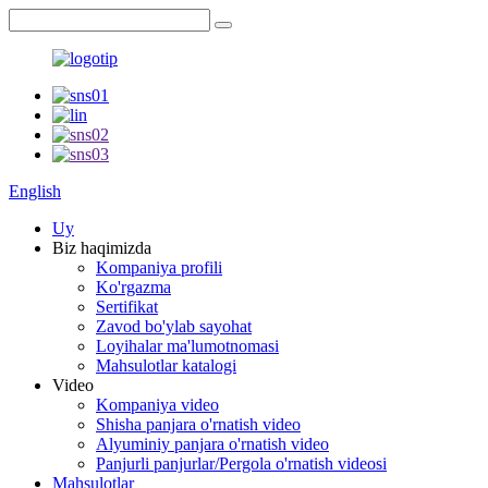
English
Uy
Biz haqimizda
Kompaniya profili
Ko'rgazma
Sertifikat
Zavod bo'ylab sayohat
Loyihalar ma'lumotnomasi
Mahsulotlar katalogi
Video
Kompaniya video
Shisha panjara o'rnatish video
Alyuminiy panjara o'rnatish video
Panjurli panjurlar/Pergola o'rnatish videosi
Mahsulotlar