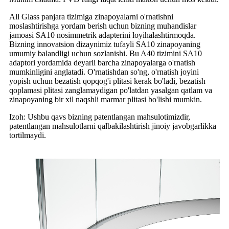
All Glass panjara tizimiga zinapoyalarni o'rnatishni
moslashtirishga yordam berish uchun bizning muhandislar
jamoasi SA10 nosimmetrik adapterini loyihalashtirmoqda.
Bizning innovatsion dizaynimiz tufayli SA10 zinapoyaning
umumiy balandligi uchun sozlanishi. Bu A40 tizimini SA10
adaptori yordamida deyarli barcha zinapoyalarga o'rnatish
mumkinligini anglatadi. O'rnatishdan so'ng, o'rnatish joyini
yopish uchun bezatish qopqog'i plitasi kerak bo'ladi, bezatish
qoplamasi plitasi zanglamaydigan po'latdan yasalgan qatlam va
zinapoyaning bir xil naqshli marmar plitasi bo'lishi mumkin.
Izoh: Ushbu qavs bizning patentlangan mahsulotimizdir,
patentlangan mahsulotlarni qalbakilashtirish jinoiy javobgarlikka
tortilmaydi.