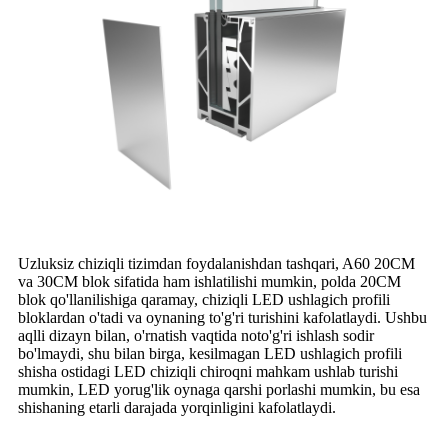
Uzluksiz chiziqli tizimdan foydalanishdan tashqari, A60 20CM
va 30CM blok sifatida ham ishlatilishi mumkin, polda 20CM
blok qo'llanilishiga qaramay, chiziqli LED ushlagich profili
bloklardan o'tadi va oynaning to'g'ri turishini kafolatlaydi. Ushbu
aqlli dizayn bilan, o'rnatish vaqtida noto'g'ri ishlash sodir
bo'lmaydi, shu bilan birga, kesilmagan LED ushlagich profili
shisha ostidagi LED chiziqli chiroqni mahkam ushlab turishi
mumkin, LED yorug'lik oynaga qarshi porlashi mumkin, bu esa
shishaning etarli darajada yorqinligini kafolatlaydi.