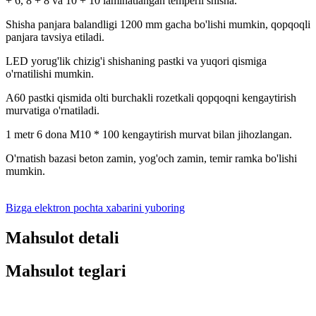
+ 6, 8 + 8 va 10 + 10 laminatlangan temperli shisha.
Shisha panjara balandligi 1200 mm gacha bo'lishi mumkin, qopqoqli
panjara tavsiya etiladi.
LED yorug'lik chizig'i shishaning pastki va yuqori qismiga
o'rnatilishi mumkin.
A60 pastki qismida olti burchakli rozetkali qopqoqni kengaytirish
murvatiga o'rnatiladi.
1 metr 6 dona M10 * 100 kengaytirish murvat bilan jihozlangan.
O'rnatish bazasi beton zamin, yog'och zamin, temir ramka bo'lishi
mumkin.
Bizga elektron pochta xabarini yuboring
Mahsulot detali
Mahsulot teglari