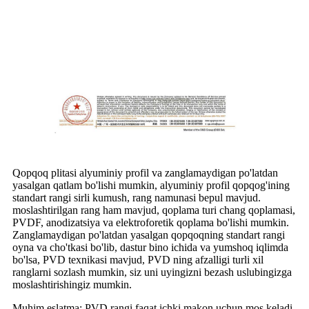
Qopqoq plitasi alyuminiy profil va zanglamaydigan po'latdan
yasalgan qatlam bo'lishi mumkin, alyuminiy profil qopqog'ining
standart rangi sirli kumush, rang namunasi bepul mavjud.
moslashtirilgan rang ham mavjud, qoplama turi chang qoplamasi,
PVDF, anodizatsiya va elektroforetik qoplama bo'lishi mumkin.
Zanglamaydigan po'latdan yasalgan qopqoqning standart rangi
oyna va cho'tkasi bo'lib, dastur bino ichida va yumshoq iqlimda
bo'lsa, PVD texnikasi mavjud, PVD ning afzalligi turli xil
ranglarni sozlash mumkin, siz uni uyingizni bezash uslubingizga
moslashtirishingiz mumkin.
Muhim eslatma: PVD rangi faqat ichki makon uchun mos keladi.