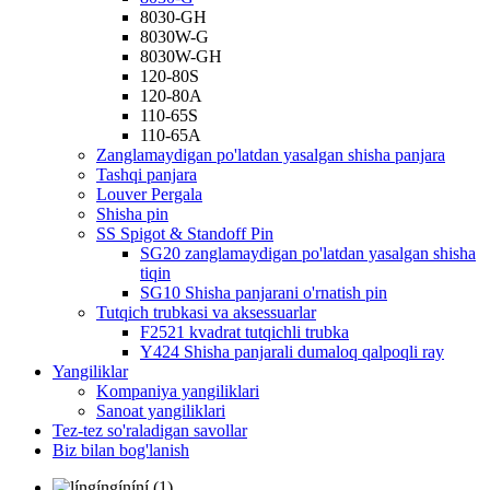
8030-GH
8030W-G
8030W-GH
120-80S
120-80A
110-65S
110-65A
Zanglamaydigan po'latdan yasalgan shisha panjara
Tashqi panjara
Louver Pergala
Shisha pin
SS Spigot & Standoff Pin
SG20 zanglamaydigan po'latdan yasalgan shisha
tiqin
SG10 Shisha panjarani o'rnatish pin
Tutqich trubkasi va aksessuarlar
F2521 kvadrat tutqichli trubka
Y424 Shisha panjarali dumaloq qalpoqli ray
Yangiliklar
Kompaniya yangiliklari
Sanoat yangiliklari
Tez-tez so'raladigan savollar
Biz bilan bog'lanish