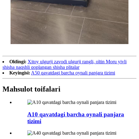
Oldingi:
Xitoy ulgurji zavodi ulgurji rangli, oltin Moru yivli
shisha naqshli qoplangan shisha plitalar
Keyingisi:
A50 qavatdagi barcha oynali panjara tizimi
Mahsulot toifalari
A10 qavatdagi barcha oynali panjara
tizimi